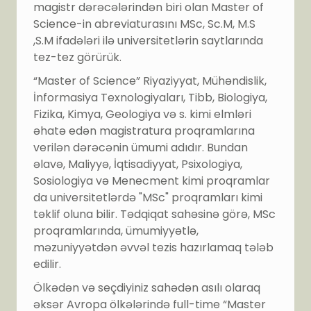
magistr dərəcələrindən biri olan Master of
Science-in abreviaturasını MSc, Sc.M, M.S
,S.M ifadələri ilə universitetlərin saytlarında
tez-tez görürük.
“Master of Science” Riyaziyyat, Mühəndislik,
İnformasiya Texnologiyaları, Tibb, Biologiya,
Fizika, Kimya, Geologiya və s. kimi elmləri
əhatə edən magistratura proqramlarına
verilən dərəcənin ümumi adıdır. Bundan
əlavə, Maliyyə, İqtisadiyyat, Psixologiya,
Sosiologiya və Menecment kimi proqramlar
da universitetlərdə "MSc" proqramları kimi
təklif oluna bilir. Tədqiqat sahəsinə görə, MSc
proqramlarında, ümumiyyətlə,
məzuniyyətdən əvvəl tezis hazırlamaq tələb
edilir.
Ölkədən və seçdiyiniz sahədən asılı olaraq
əksər Avropa ölkələrində full-time “Master