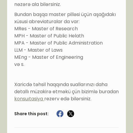
nəzərə ala bilərsiniz.
Bundan başqa master pilləsi üçün aşağıdakı
xüsusi abreviaturalar da var:
MRes - Master of Research
MPH - Master of Public Helath
MPA - Master of Public Administration
LLM - Master of Laws
MEng - Master of Engineering
və s.
Xaricdə təhsil haqqında suallarınızı daha
detallı müzakirə etməkü çün bizimlə buradan
konsuıtasiya
rezerv edə bilərsiniz.
Share this post: