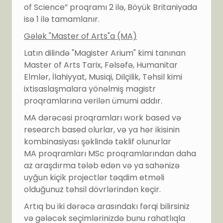
of Science” proqramı 2 ilə, Böyük Britaniyada
isə 1 ilə tamamlanır.
Gələk "Master of Arts"a (MA)
Latın dilində "Magister Arium" kimi tanınan
Master of Arts Tarix, Fəlsəfə, Humanitar
Elmlər, İlahiyyat, Musiqi, Dilçilik, Təhsil kimi
ixtisaslaşmalara yönəlmiş magistr
proqramlarına verilən ümumi addır.
MA dərəcəsi proqramları work based və
research based olurlar, və ya hər ikisinin
kombinasiyası şəklində təklif olunurlar
MA proqramları MSc proqramlarından daha
az araşdırma tələb edən və ya sahənizə
uyğun kiçik projectlər təqdim etməli
olduğunuz təhsil dövrlərindən keçir.
Artıq bu iki dərəcə arasındakı fərqi bilirsiniz
və gələcək seçimlərinizdə bunu rahatlıqla