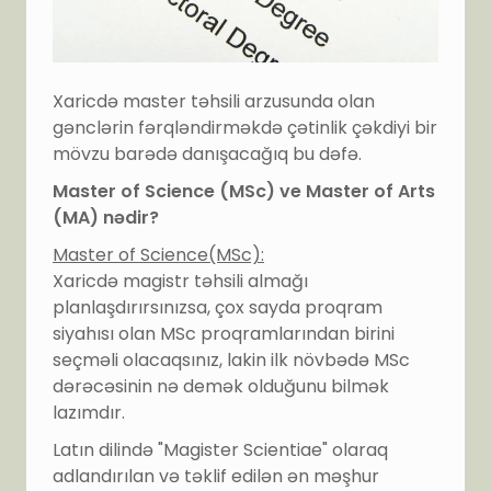
Xaricdə master təhsili arzusunda olan
gənclərin fərqləndirməkdə çətinlik çəkdiyi bir
mövzu barədə danışacağıq bu dəfə.
Master of Science (MSc) ve Master of Arts
(MA) nədir?
Master of Science(MSc):
Xaricdə magistr təhsili almağı
planlaşdırırsınızsa, çox sayda proqram
siyahısı olan MSc proqramlarından birini
seçməli olacaqsınız, lakin ilk növbədə MSc
dərəcəsinin nə demək olduğunu bilmək
lazımdır.
Latın dilində "Magister Scientiae" olaraq
adlandırılan və təklif edilən ən məşhur